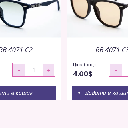
RB 4071 C2
RB 4071 C
Ціна (опт):
-
+
-
4.00$
ати в кошик
Додати в коши