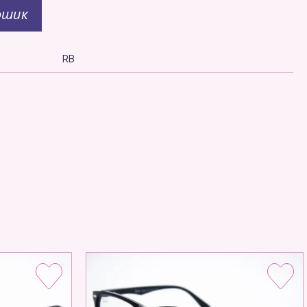
ошик
RB