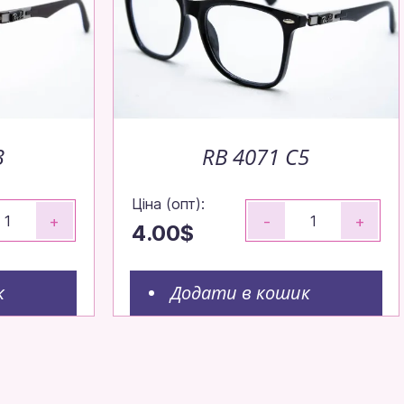
3
RB 4071 C5
Ціна (опт):
+
-
+
4.00$
к
Додати в кошик