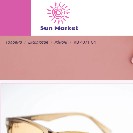
Головна
Ексклюзив
Жіночі
RB 4071 C4