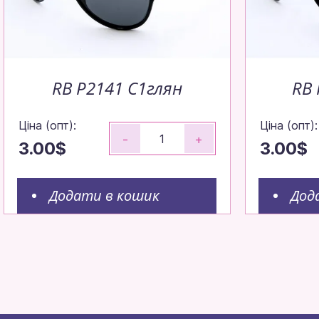
RB P2141 C1глян
RB
Ціна (опт):
Ціна (опт):
-
+
3.00$
3.00$
Додати в кошик
Дод