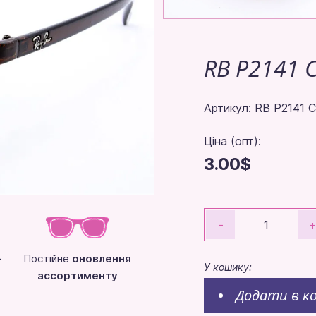
RB P2141 
Артикул: RB P2141 
Ціна (опт):
3.00$
-
-
Постійне
оновлення
У кошику:
ассортименту
Додати в к