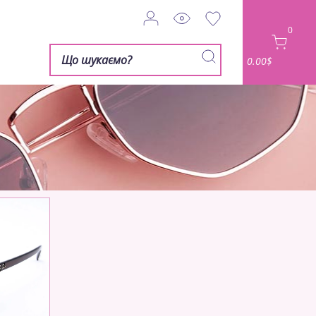
0
0.00$