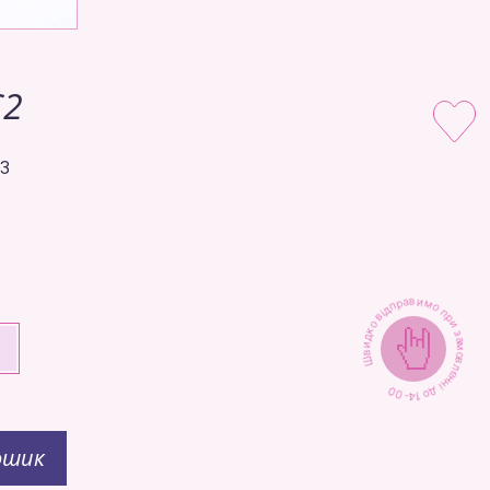
C2
C3
Швидко відправимо при замовленні до 14-00
+
ошик