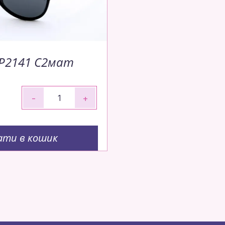
 P2141 C2мат
-
+
ати в кошик