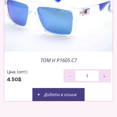
TOM.H P1605 C7
Ціна (опт):
-
+
4.50$
Додати в кошик