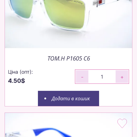
TOM.H P1605 C6
Ціна (опт):
-
+
4.50$
Додати в кошик