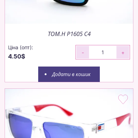
без пауз.
Зрозуміло
TOM.H P1605 C4
Ціна (опт):
-
+
4.50$
Додати в кошик