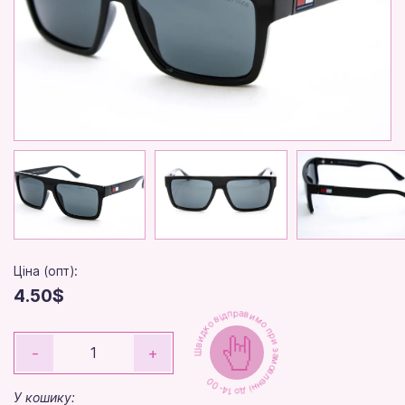
Ціна (опт):
4.50$
Швидко відправимо при замовленні до 14-00
-
+
У кошику: