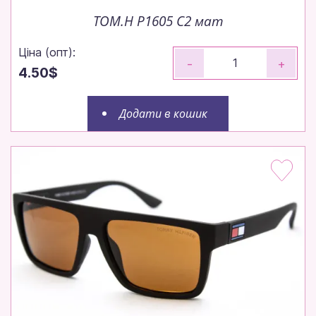
TOM.H P1605 C2 мат
Ціна (опт):
-
+
4.50$
Додати в кошик