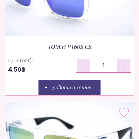
TOM.H P1605 C5
Ціна (опт):
-
+
4.50$
Додати в кошик