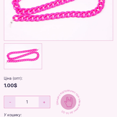
Ціна (опт):
1.00$
Швидко відправимо при замовленні до 14-00
-
+
У кошику: