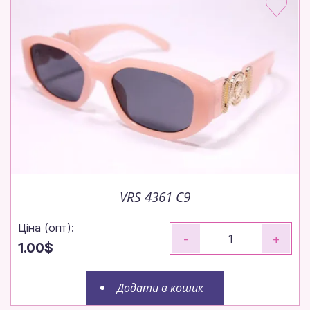
VRS 4361 C9
Ціна (опт):
-
+
1.00$
Додати в кошик