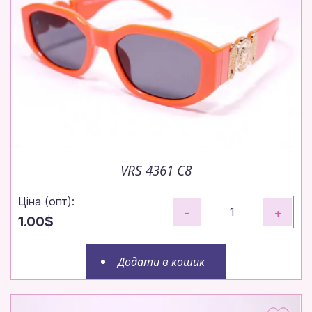
VRS 4361 C8
Ціна (опт):
-
+
1.00$
Додати в кошик