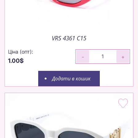
VRS 4361 C15
Ціна (опт):
-
+
1.00$
Додати в кошик
Окуляри оптом — просто,
швидко, вигідно