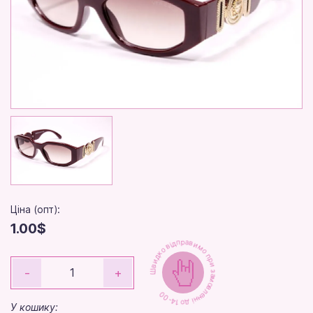
Ціна (опт):
1.00$
Швидко відправимо при замовленні до 14-00
-
+
У кошику: