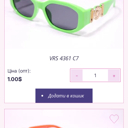
VRS 4361 C7
Ціна (опт):
-
+
1.00$
Додати в кошик