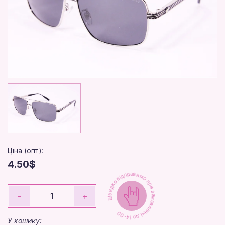
Ціна (опт):
4.50$
Швидко відправимо при замовленні до 14-00
-
+
У кошику: