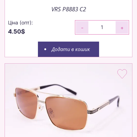
VRS P8883 C2
Ціна (опт):
-
+
4.50$
Додати в кошик