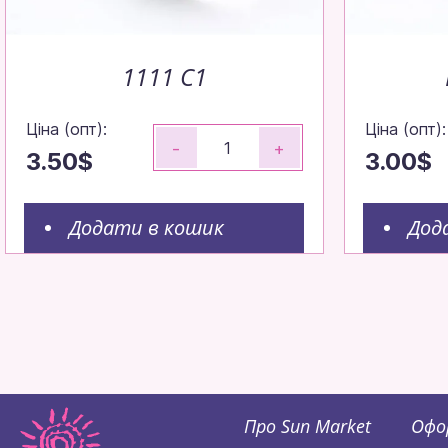
1111 C1
Ціна (опт):
Ціна (опт):
-
+
3.50$
3.00$
Додати в кошик
Дод
Про Sun Market
Офо