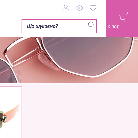
0
0.00$