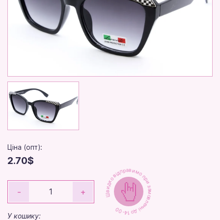
Ціна (опт):
2.70$
Швидко відправимо при замовленні до 14-00
-
+
У кошику: