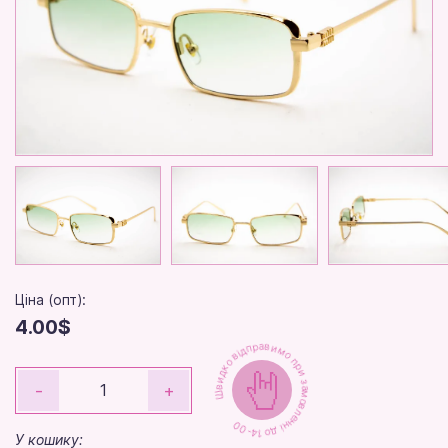
Ціна (опт):
4.00$
Швидко відправимо при замовленні до 14-00
-
+
У кошику: