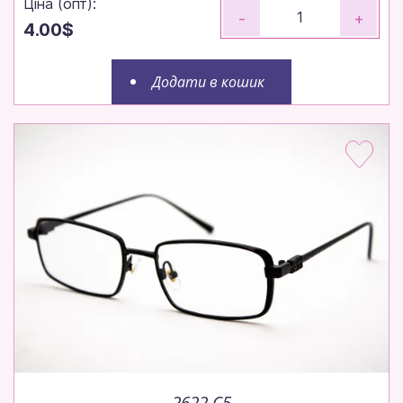
Ціна (опт):
-
+
4.00$
Додати в кошик
2622 C5