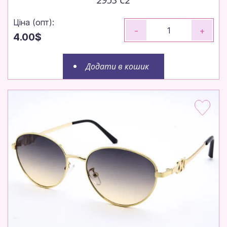
Ціна (опт):
-
+
4.00$
Додати в кошик