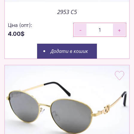
2953 C5
Ціна (опт):
-
+
4.00$
Додати в кошик