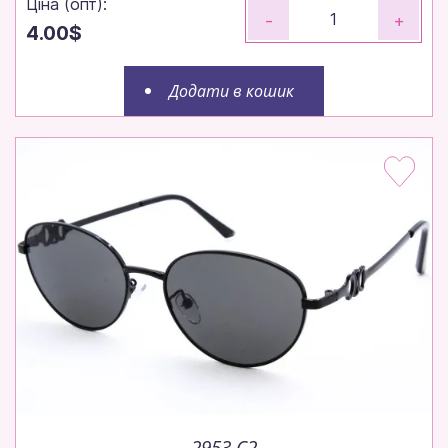
Ціна (опт):
-
+
4.00$
Додати в кошик
2953 C2