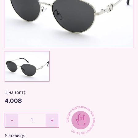
Ціна (опт):
4.00$
Швидко відправимо при замовленні до 14-00
-
+
У кошику: