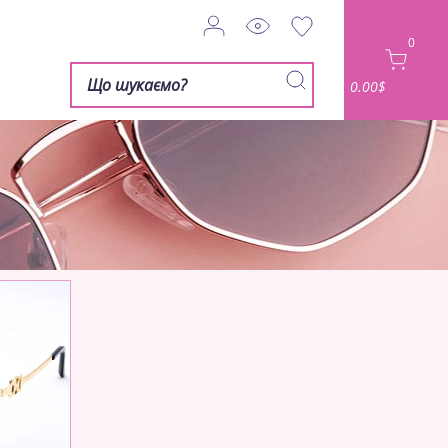
0
0.00$