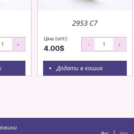
2953 C7
Ціна (опт):
+
-
+
4.00$
к
Додати в кошик
Новини
Рус
Укр
|