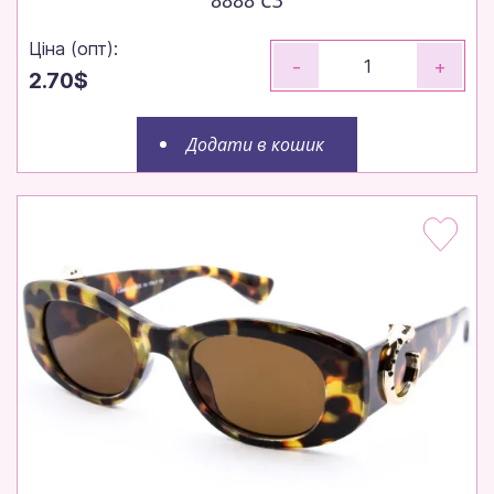
Ціна (опт):
-
+
2.70$
Додати в кошик