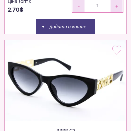
Ціна (опт):
-
+
2.70$
Додати в кошик
Замовляйте до 14:00 — відправимо
сьогодні!
Робимо все, щоб ваше замовлення вирушило до
вас максимально швидко.
Щотижня — нові моделі!
Щотижневі поповнення — залишайтеся в тренді
без пауз.
8888 C3