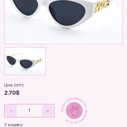
Ціна (опт):
2.70$
Швидко відправимо при замовленні до 14-00
-
+
У кошику: