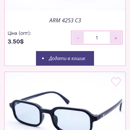
сьогодні!
Робимо все, щоб ваше замовлення вирушило до
ARM 4253 C3
вас максимально швидко.
Ціна (опт):
-
+
3.50$
Щотижня — нові моделі!
Додати в кошик
Щотижневі поповнення — залишайтеся в тренді
без пауз.
Зрозуміло