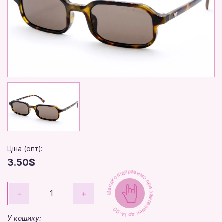
Ціна (опт):
3.50$
Швидко відправимо при замовленні до 14-00
-
+
У кошику: