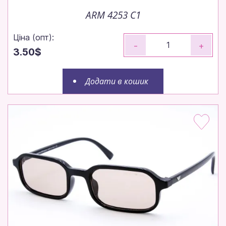
ARM 4253 C1
Ціна (опт):
-
+
3.50$
Додати в кошик
Окуляри оптом — просто,
швидко, вигідно
Замовляйте до 14:00 — відправимо