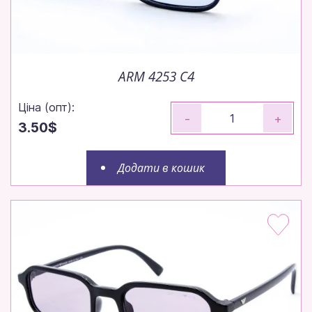
ARM 4253 C4
Ціна (опт):
-
+
3.50$
Додати в кошик