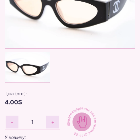
Ціна (опт):
4.00$
Швидко відправимо при замовленні до 14-00
-
+
У кошику: