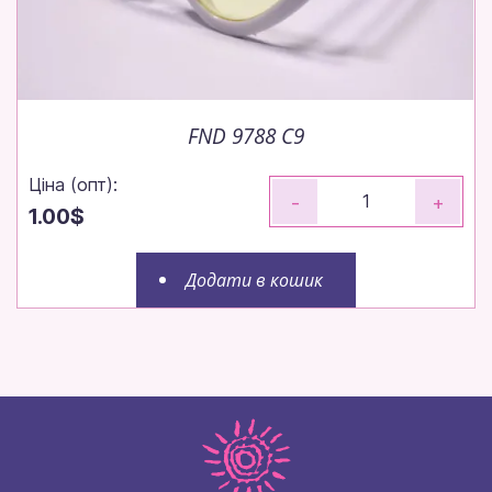
FND 9788 C9
Ціна (опт):
-
+
1.00$
Додати в кошик