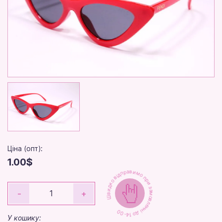
Ціна (опт):
1.00$
Швидко відправимо при замовленні до 14-00
-
+
У кошику: