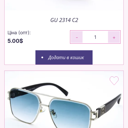
GU 2314 C2
Ціна (опт):
-
+
5.00$
Додати в кошик