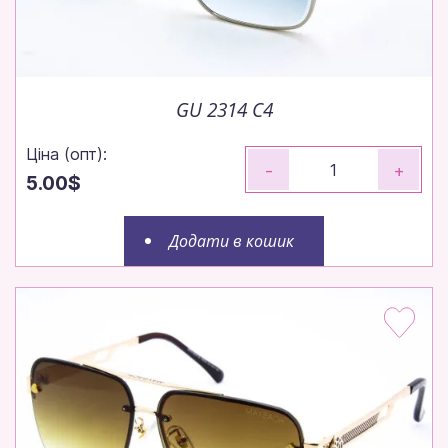
GU 2314 C4
Ціна (опт):
-
+
5.00$
Додати в кошик