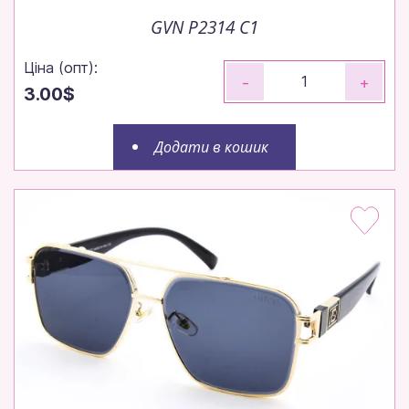
GVN P2314 C1
Ціна (опт):
-
+
3.00$
Додати в кошик
Замовляйте до 14:00 — відправимо
сьогодні!
Робимо все, щоб ваше замовлення вирушило до
вас максимально швидко.
Щотижня — нові моделі!
Щотижневі поповнення — залишайтеся в тренді
без пауз.