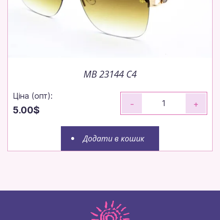
MB 23144 C4
Ціна (опт):
-
+
5.00$
Додати в кошик