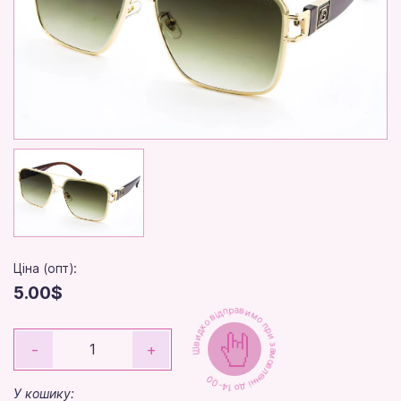
Ціна (опт):
5.00$
Швидко відправимо при замовленні до 14-00
-
+
У кошику: