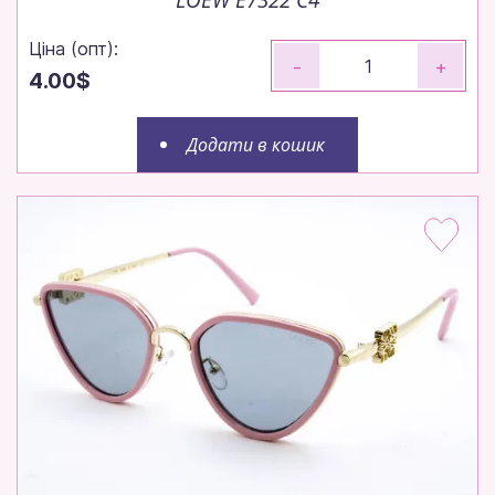
Ціна (опт):
-
+
4.00$
Додати в кошик