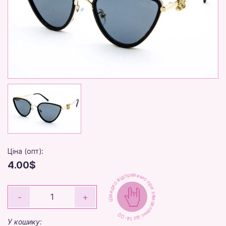
Ціна (опт):
4.00$
Швидко відправимо при замовленні до 14-00
-
+
У кошику: