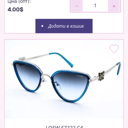
Ціна (опт):
-
+
4.00$
Додати в кошик
LOEW E7322 C4