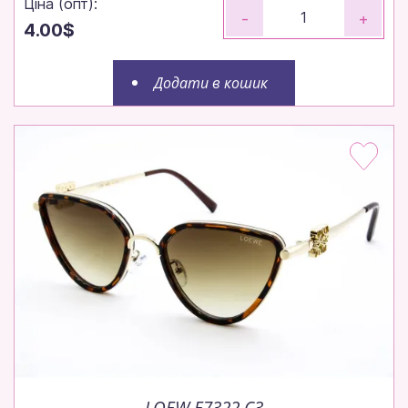
Ціна (опт):
-
+
4.00$
Додати в кошик
LOEW E7322 C3