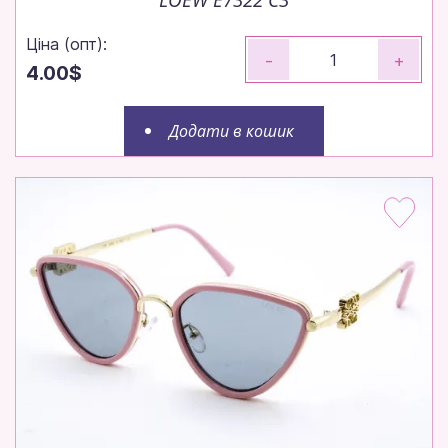
Ціна (опт):
-
+
4.00$
Додати в кошик