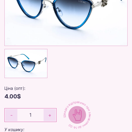
Ціна (опт):
4.00$
Швидко відправимо при замовленні до 14-00
-
+
У кошику: