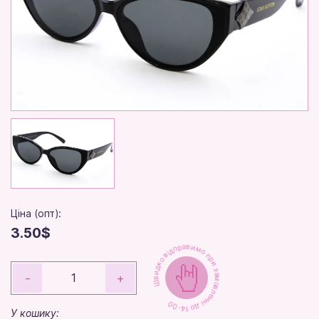
Ціна (опт):
3.50$
Швидко відправимо при замовленні до 14-00
-
+
У кошику: