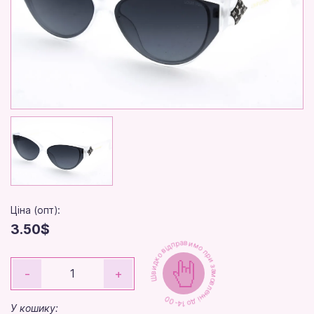
Ціна (опт):
3.50$
Швидко відправимо при замовленні до 14-00
-
+
У кошику: