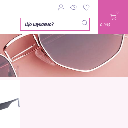
0
0.00$