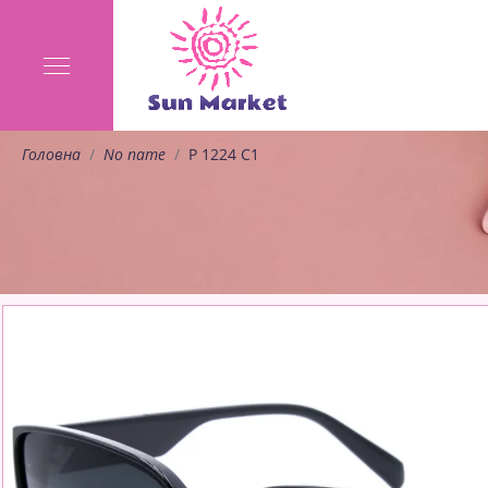
Головна
No name
P 1224 C1