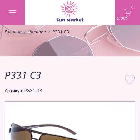
0
0.00$
Головна
Чоловічі
P331 C3
P331 C3
Артикул: P331 C3