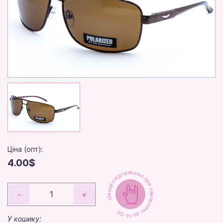
Ціна (опт):
4.00$
Швидко відправимо при замовленні до 14-00
-
+
У кошику: