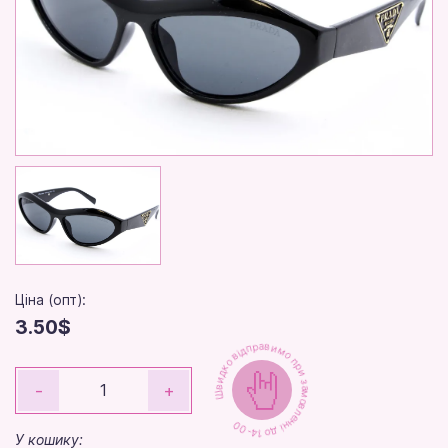
Ціна (опт):
3.50$
Швидко відправимо при замовленні до 14-00
-
+
У кошику: