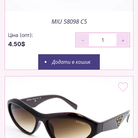
MIU 58098 C5
Ціна (опт):
-
+
4.50$
Додати в кошик