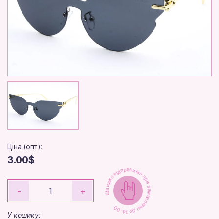
Ціна (опт):
3.00$
Швидко відправимо при замовленні до 14-00
-
+
У кошику: