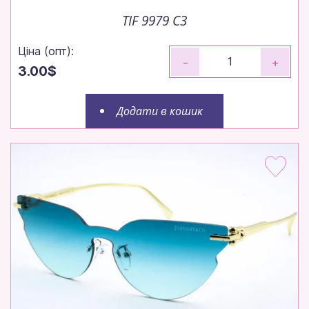
TIF 9979 C3
Ціна (опт):
-
+
3.00$
Додати в кошик