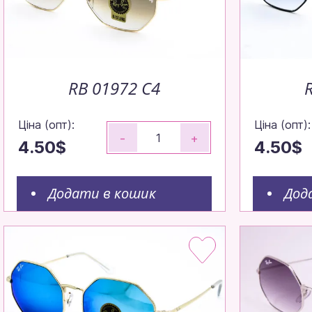
RB 01972 С4
Ціна (опт):
Ціна (опт):
-
+
4.50$
4.50$
Додати в кошик
Дод