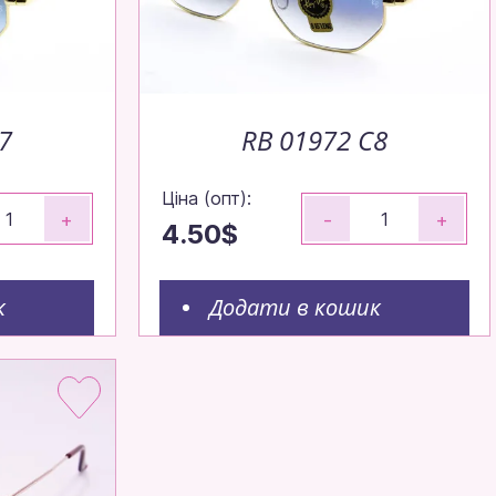
7
RB 01972 С8
Ціна (опт):
+
-
+
4.50$
к
Додати в кошик