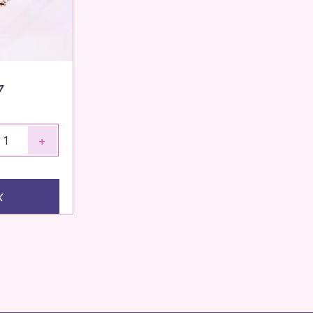
7
+
к