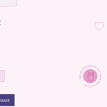
4
4
Швидко відправимо при замовленні до 14-00
+
ошик