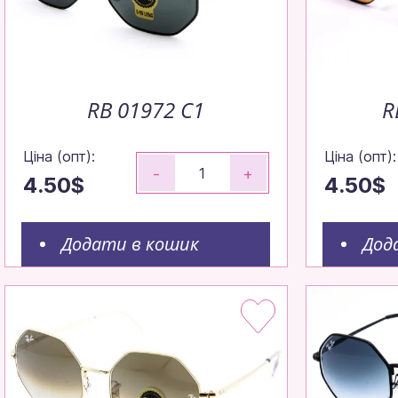
Замовляйте 
Робимо все, щ
RB 01972 С1
R
максимально 
Ціна (опт):
Ціна (опт):
-
+
4.50$
4.50$
Щотижня — н
Додати в кошик
Дод
Щотижневі поп