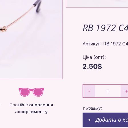
RB 1972 C
Артикул: RB 1972 C
Ціна (опт):
2.50$
-
-
Постійне
оновлення
У кошику:
ассортименту
Додати в к