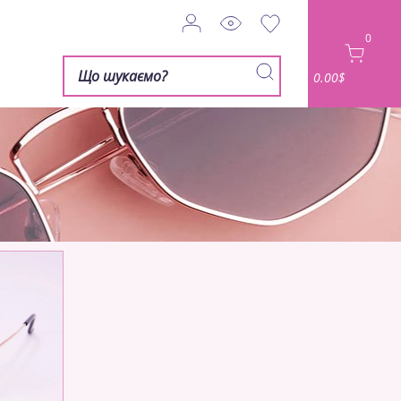
0
0.00$