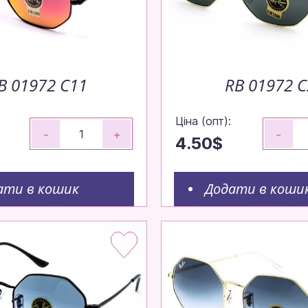
до 14:00 — відправимо сьогодні!
об ваше замовлення вирушило до вас
B 01972 С11
RB 01972 С
швидко.
Ціна (опт):
-
+
-
4.50$
ові моделі!
ати в кошик
Додати в коши
овнення — залишайтеся в тренді без пауз.