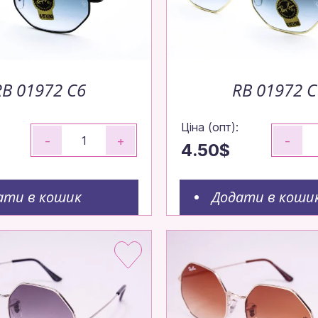
RB 01972 С6
RB 01972 С
Ціна (опт):
-
+
-
4.50$
ати в кошик
Додати в коши