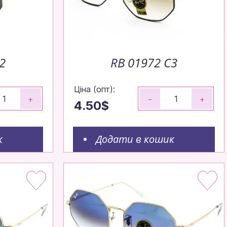
2
RB 01972 С3
Ціна (опт):
+
-
+
4.50$
к
Додати в кошик