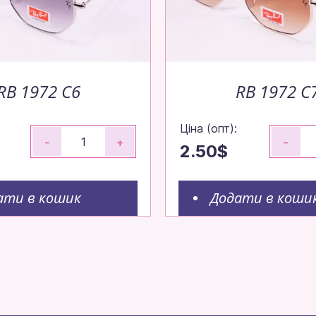
RB 1972 C6
RB 1972 C
Ціна (опт):
-
+
-
2.50$
ати в кошик
Додати в коши