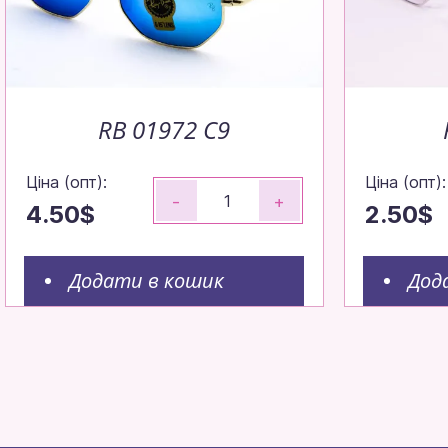
RB 01972 С9
Ціна (опт):
Ціна (опт):
-
+
4.50$
2.50$
Додати в кошик
Дод