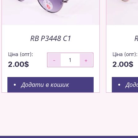
RB P3448 C1
Ціна (опт):
Ціна (опт):
-
+
2.00$
2.00$
Додати в кошик
Дод