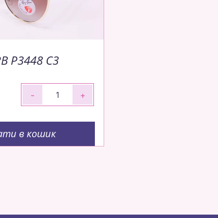
RB P3448 C3
-
+
ати в кошик