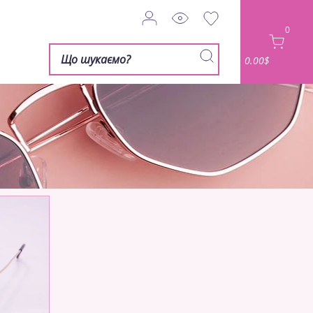
0
0.00$