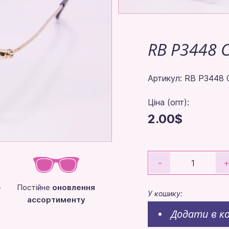
RB P3448 
Артикул: RB P3448 
Ціна (опт):
2.00$
-
-
Постійне
оновлення
У кошику:
ассортименту
Додати в к