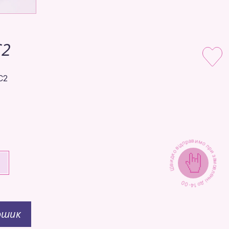
C2
C2
Швидко відправимо при замовленні до 14-00
+
ошик