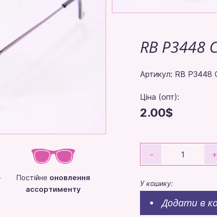
RB P3448 
Артикул: RB P3448 
Ціна (опт):
2.00$
-
-
Постійне
оновлення
У кошику:
ассортименту
Додати в к