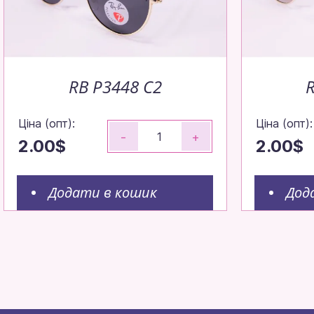
RB P3448 C2
Ціна (опт):
Ціна (опт):
-
+
2.00$
2.00$
Додати в кошик
Дод