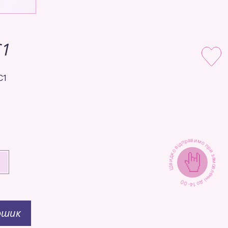
C1
C1
Швидко відправимо при замовленні до 14-00
+
ошик