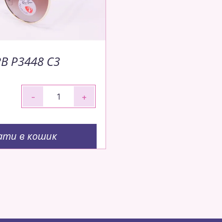
RB P3448 C3
-
+
ати в кошик