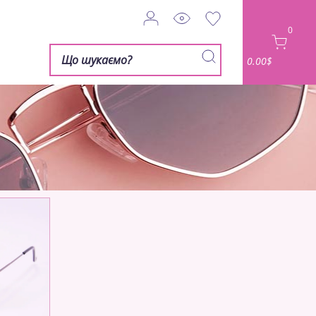
0
0.00$