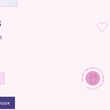
5
5
Швидко відправимо при замовленні до 14-00
+
ошик