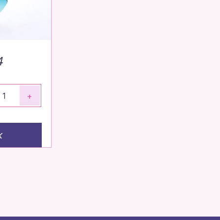
4
+
к