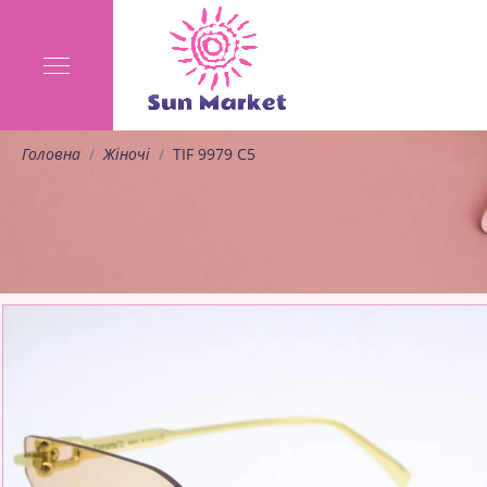
Головна
Жіночі
TIF 9979 C5