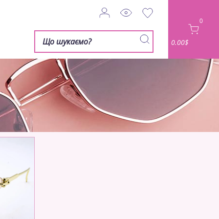
0
0.00$