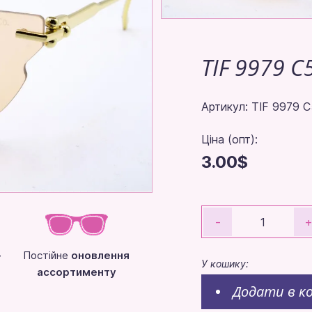
TIF 9979 C
Артикул: TIF 9979 C
Ціна (опт):
3.00$
-
-
Постійне
оновлення
У кошику:
ассортименту
Додати в к