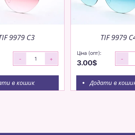
TIF 9979 C3
TIF 9979 C
Ціна (опт):
-
+
-
3.00$
ати в кошик
Додати в коши