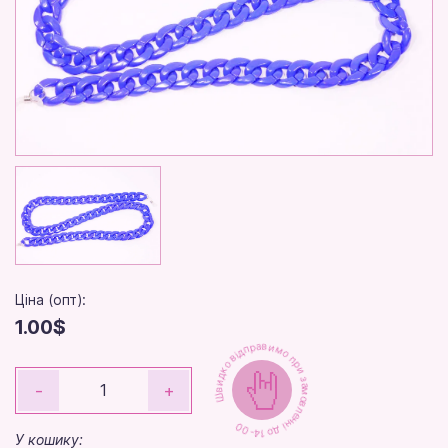
Ціна (опт):
1.00$
Швидко відправимо при замовленні до 14-00
-
+
У кошику: