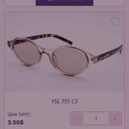
YSL 751 C3
Ціна (опт):
-
+
3.50$