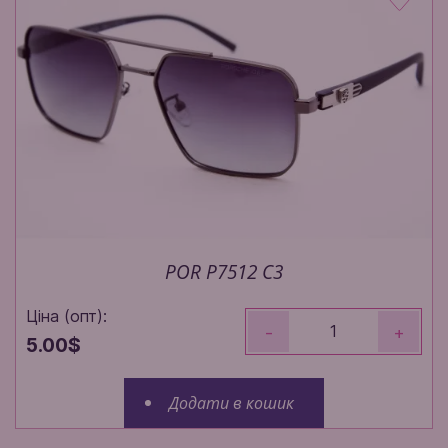
POR P7512 C3
Ціна (опт):
-
+
5.00$
Додати в кошик