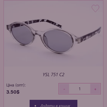
YSL 751 C2
Ціна (опт):
-
+
3.50$
Додати в кошик