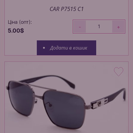
CAR P7515 C1
Ціна (опт):
-
+
5.00$
Додати в кошик