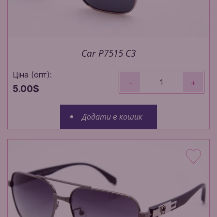
Car P7515 C3
Ціна (опт):
-
+
5.00$
Додати в кошик