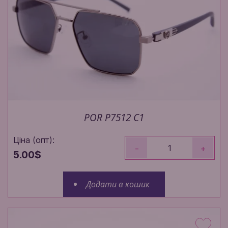
POR P7512 C1
Ціна (опт):
-
+
5.00$
Додати в кошик