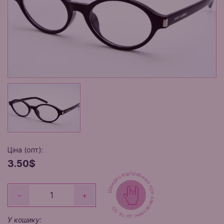
Ціна (опт):
3.50$
Швидко відправимо при замовленні до 14-00
-
+
У кошику: