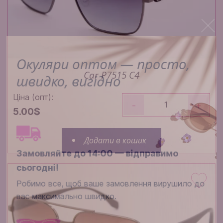
Окуляри оптом — просто,
швидко, вигідно
Car P7515 C4
Ціна (опт):
-
+
5.00$
Додати в кошик
Замовляйте до 14:00 — відправимо
сьогодні!
Робимо все, щоб ваше замовлення вирушило до
вас максимально швидко.