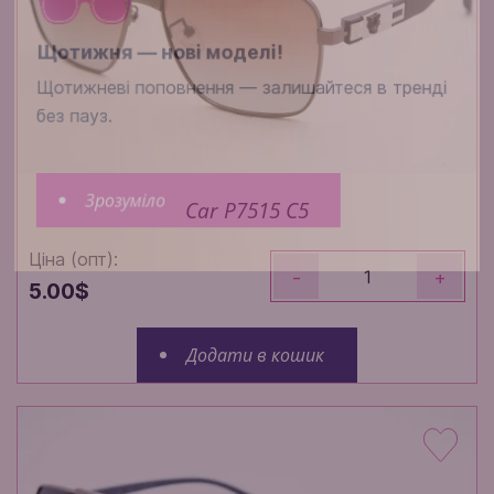
Щотижня — нові моделі!
Щотижневі поповнення — залишайтеся в тренді
без пауз.
Зрозуміло
Car P7515 C5
Ціна (опт):
-
+
5.00$
Додати в кошик