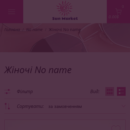
0
0.00$
Головна
No name
Жіночі No name
Жіночі No name
Фільтр
Вид:
Сортувати:
за замовченням