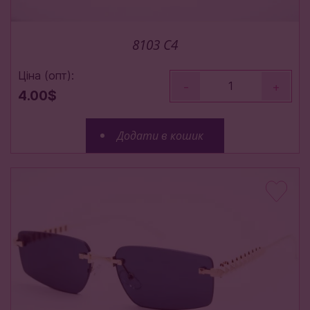
8103 C4
Ціна (опт):
-
+
4.00$
Додати в кошик