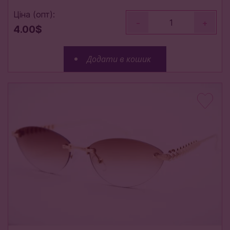
Ціна (опт):
-
+
4.00$
Додати в кошик