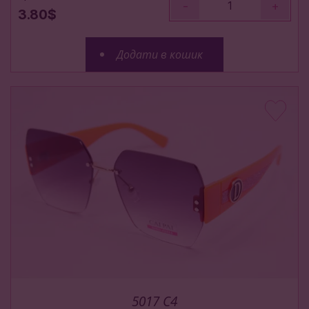
-
+
3.80$
Додати в кошик
5017 C4