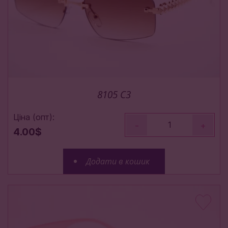
8105 C3
Ціна (опт):
-
+
4.00$
Додати в кошик