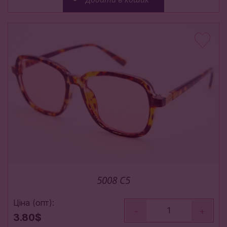
5008 C5
Ціна (опт):
-
+
3.80$