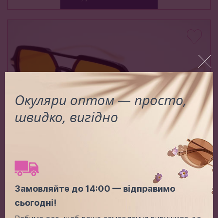
Окуляри оптом — просто,
швидко, вигідно
68231 С6
Замовляйте до 14:00 — відправимо
Ціна (опт):
-
+
сьогодні!
3.80$