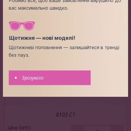
Робимо все, щоб ваше замовлення вирушило до
вас максимально швидко.
Додати в кошик
Щотижня — нові моделі!
Щотижневі поповнення — залишайтеся в тренді
без пауз.
Зрозуміло
8103 C1
Ціна (опт):