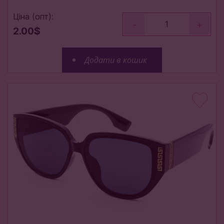
Ціна (опт):
-
+
2.00$
Додати в кошик