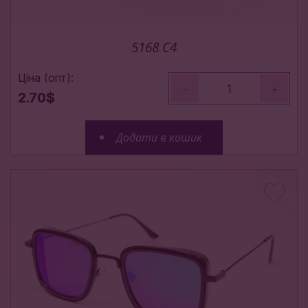
5168 C4
Ціна (опт):
-
+
2.70$
Додати в кошик