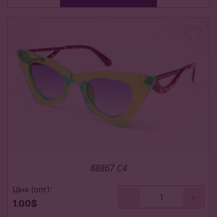
88867 C4
Ціна (опт):
-
+
1.00$