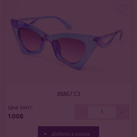
88867 C3
Ціна (опт):
-
+
1.00$
Додати в кошик