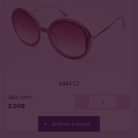
6444 C2
Ціна (опт):
-
+
2.00$
Додати в кошик