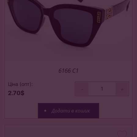
6166 C1
Ціна (опт):
-
+
2.70$
Додати в кошик