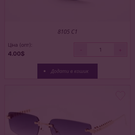
8105 C1
Ціна (опт):
-
+
4.00$
Додати в кошик