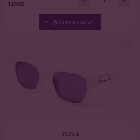
-
+
1.00$
Додати в кошик
890 C4