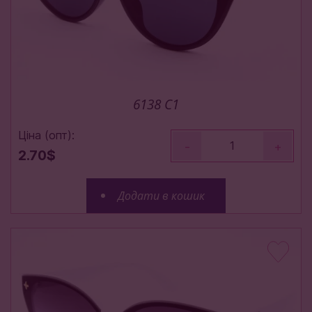
6138 C1
Ціна (опт):
-
+
2.70$
Додати в кошик