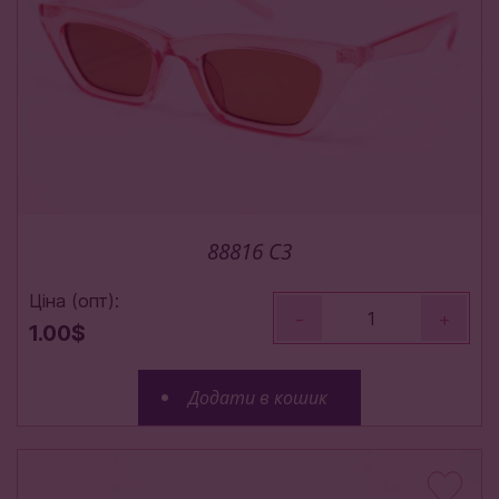
88816 C3
Ціна (опт):
-
+
1.00$
Додати в кошик