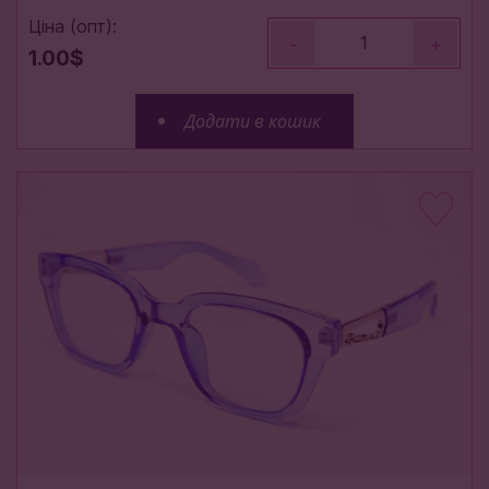
Ціна (опт):
-
+
1.00$
Додати в кошик