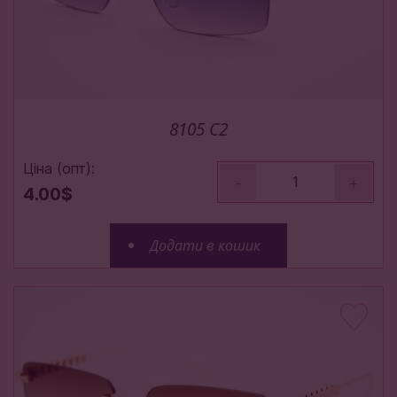
8105 C2
Ціна (опт):
-
+
4.00$
Додати в кошик