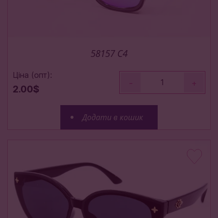
58157 C4
Ціна (опт):
-
+
2.00$
Додати в кошик