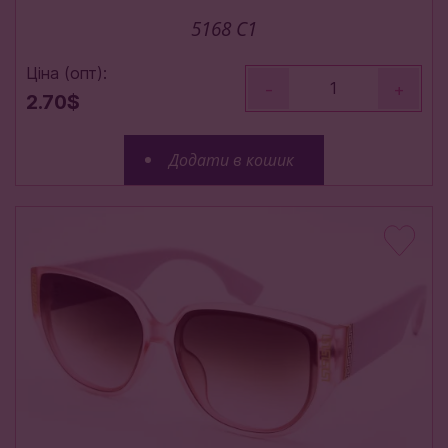
5168 C1
Ціна (опт):
-
+
2.70$
Додати в кошик