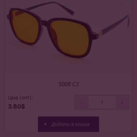
5008 C3
Ціна (опт):
-
+
3.80$
Додати в кошик