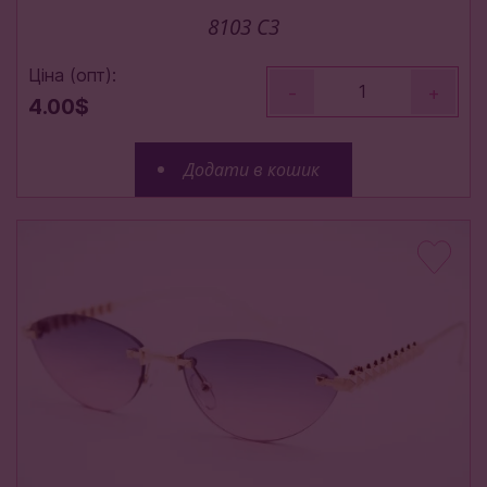
8103 C3
Ціна (опт):
-
+
4.00$
Додати в кошик