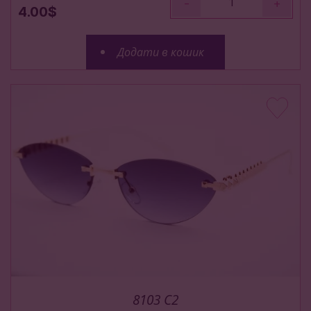
-
+
4.00$
Додати в кошик
8103 C2