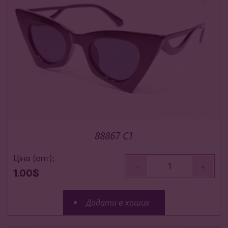
88867 C1
Ціна (опт):
-
+
1.00$
Додати в кошик