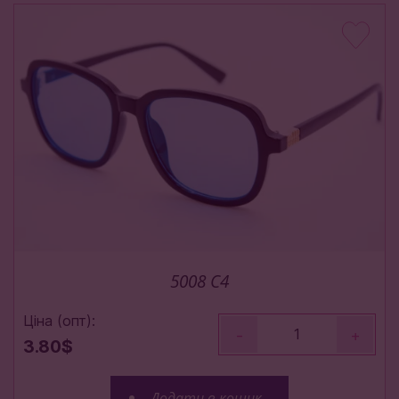
5008 C4
Ціна (опт):
-
+
3.80$
Додати в кошик