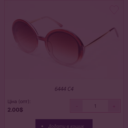
6444 C4
Ціна (опт):
-
+
2.00$
Додати в кошик