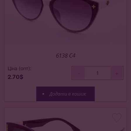
6138 C4
Ціна (опт):
-
+
2.70$
Додати в кошик