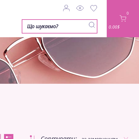
0
0.00$
Сортувати:
за замовченням