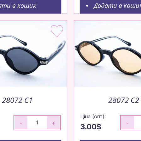
ати в кошик
Додати в коши
и оптом — просто, шви
о
28072 C1
28072 C2
Ціна (опт):
-
+
-
3.00$
о 14:00 — відправимо сьогодні!