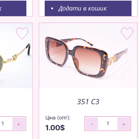
к
Додати в кошик
351 С3
Ціна (опт):
+
-
+
1.00$