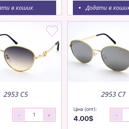
ати в кошик
Додати в коши
2953 C5
2953 C7
Ціна (опт):
-
+
-
4.00$