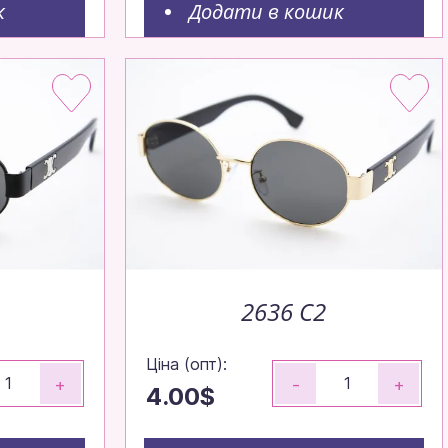
к
Додати в кошик
2636 C2
Ціна (опт):
+
-
+
4.00$