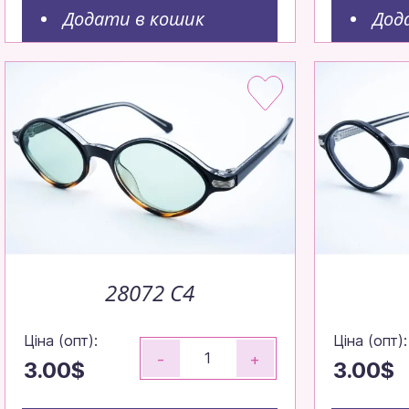
Робимо все, щ
Додати в кошик
Дод
максимально ш
Щотижня — н
Щотижневі попо
Зрозуміл
28072 C4
Ціна (опт):
Ціна (опт):
-
+
3.00$
3.00$