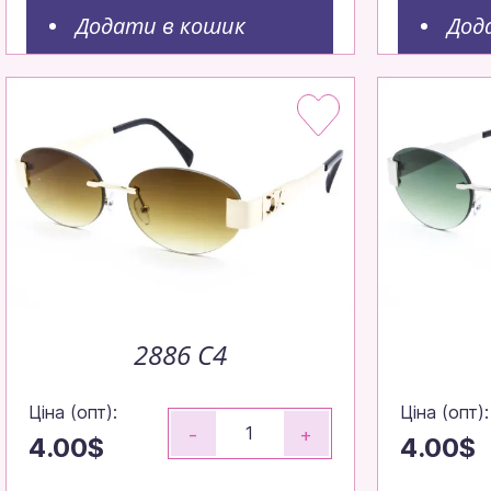
Додати в кошик
Дод
2886 C4
Ціна (опт):
Ціна (опт):
-
+
4.00$
4.00$