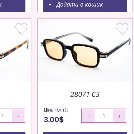
к
Додати в кошик
28071 C3
Ціна (опт):
+
-
+
3.00$