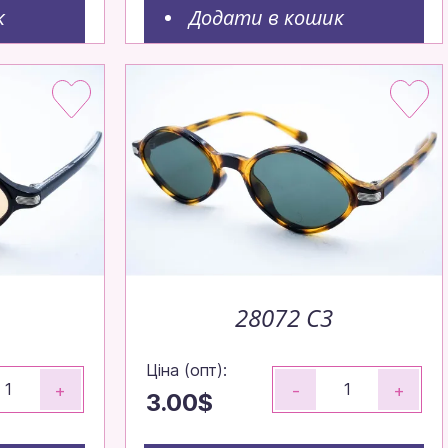
к
Додати в кошик
дко,
28072 C3
Ціна (опт):
+
-
+
3.00$