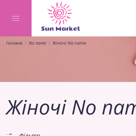
Головна
No name
Жіночі No name
Жіночі No na
Фільтр