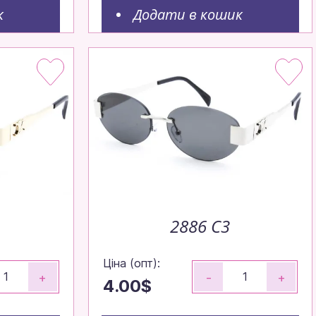
к
Додати в кошик
2886 C3
Ціна (опт):
+
-
+
4.00$