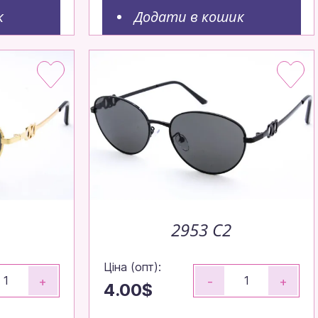
к
Додати в кошик
2953 C2
Ціна (опт):
+
-
+
4.00$