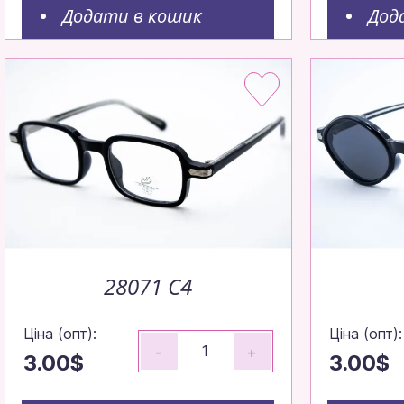
Додати в кошик
Дод
Окуляр
вигідн
28071 C4
Ціна (опт):
Ціна (опт):
-
+
3.00$
3.00$
Замовляйте д