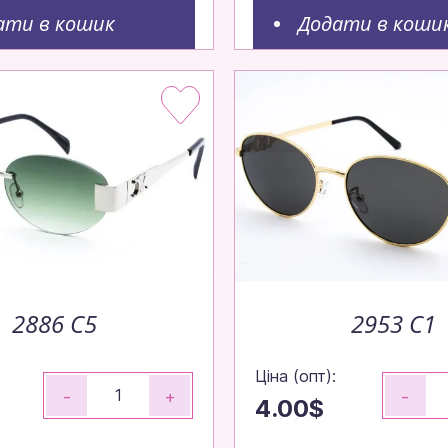
ати в кошик
Додати в коши
2886 C5
2953 C1
Ціна (опт):
-
+
-
4.00$