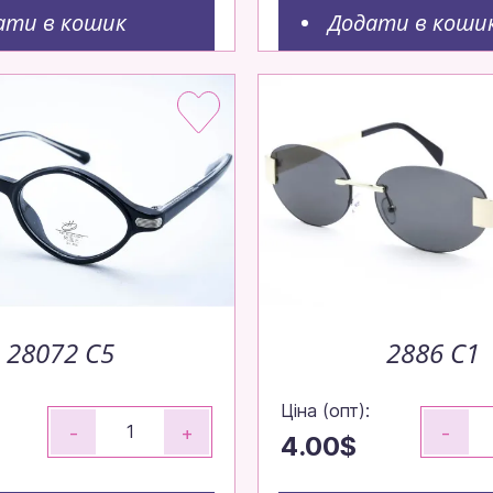
об ваше замовлення вирушило до вас
ати в кошик
Додати в коши
видко.
ові моделі!
внення — залишайтеся в тренді без пауз.
о
28072 C5
2886 C1
Ціна (опт):
-
+
-
4.00$