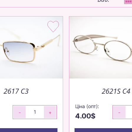
2617 C3
2621S C4
Ціна (опт):
-
+
-
4.00$