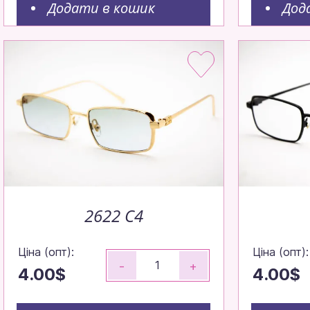
Додати в кошик
Дод
2622 C4
Ціна (опт):
Ціна (опт):
-
+
4.00$
4.00$