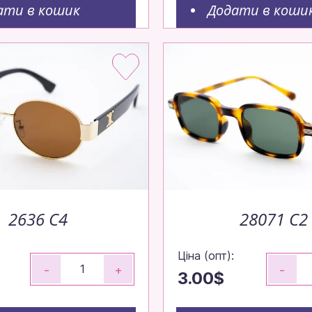
ати в кошик
Додати в коши
2636 C4
28071 C2
Ціна (опт):
-
+
-
3.00$