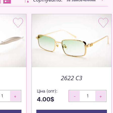
2622 C3
Ціна (опт):
+
-
+
4.00$