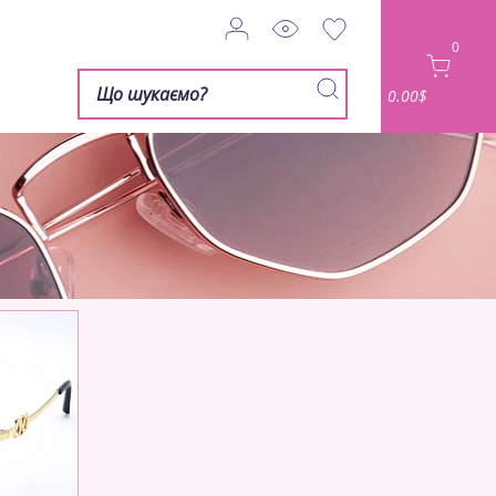
0
0.00$