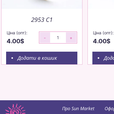
2953 C1
Ціна (опт):
Ціна (опт):
-
+
4.00$
4.00$
Додати в кошик
Дод
Про Sun Market
Офо