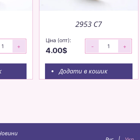
2953 C7
Ціна (опт):
+
-
+
4.00$
к
Додати в кошик
Новини
Рус
Укр
|