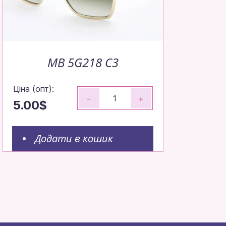
MB 5G218 C3
Ціна (опт):
-
+
5.00$
Додати в кошик