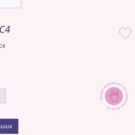
C4
C4
Швидко відправимо при замовленні до 14-00
+
ошик