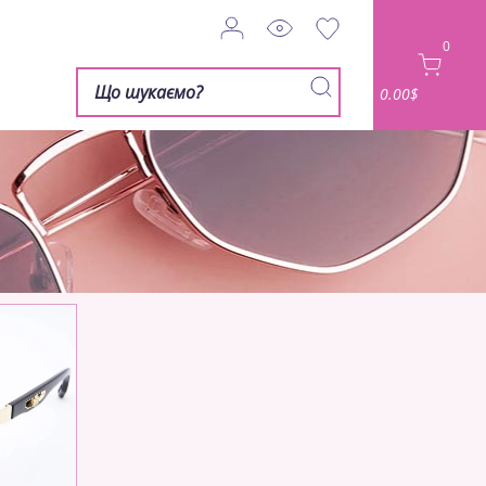
0
0.00$