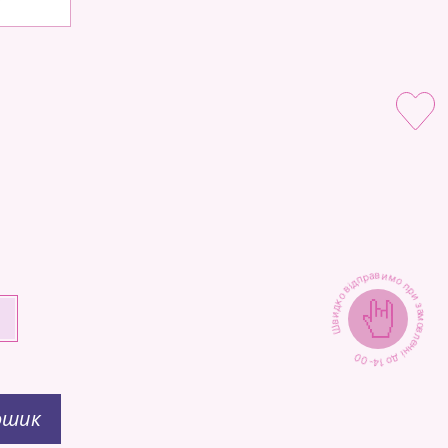
1
1
Швидко відправимо при замовленні до 14-00
+
ошик