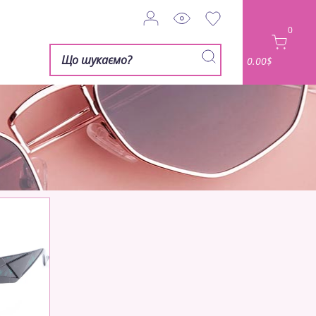
0
0.00$