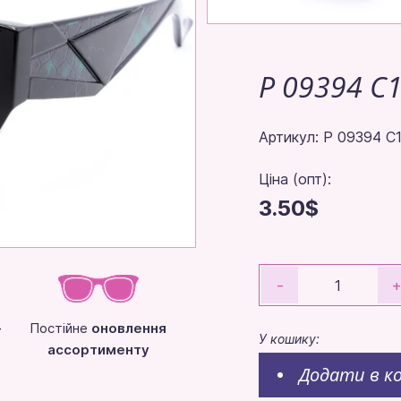
P 09394 C
Артикул: P 09394 C
Ціна (опт):
3.50$
-
-
Постійне
оновлення
У кошику:
ассортименту
Додати в к