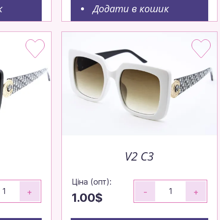
к
Додати в кошик
V2 C3
Ціна (опт):
+
-
+
1.00$