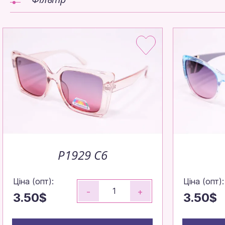
P1929 С6
Ціна (опт):
Ціна (опт):
-
+
3.50$
3.50$