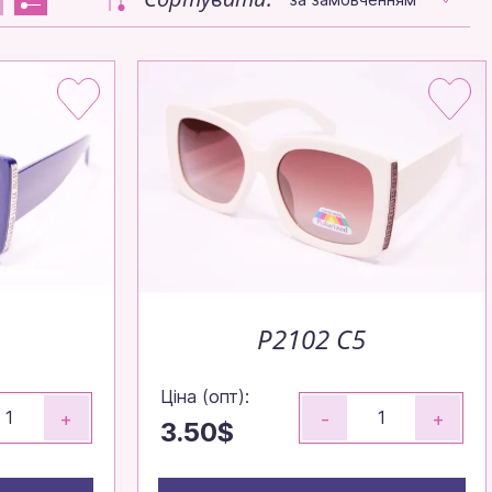
P2102 C5
Ціна (опт):
+
-
+
3.50$