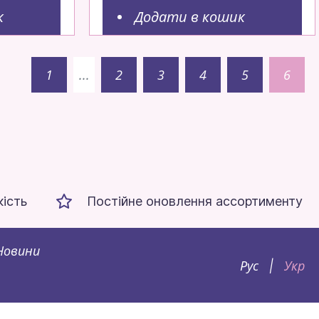
к
Додати в кошик
1
...
2
3
4
5
6
кість
Постійне оновлення ассортименту
Новини
Рус
Укр
|