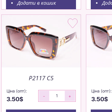
Додати в кошик
Дод
P2117 C5
Ціна (опт):
Ціна (опт):
-
+
3.50$
3.50$