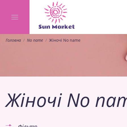
Головна
No name
Жіночі No name
Жіночі No na
Фільтр