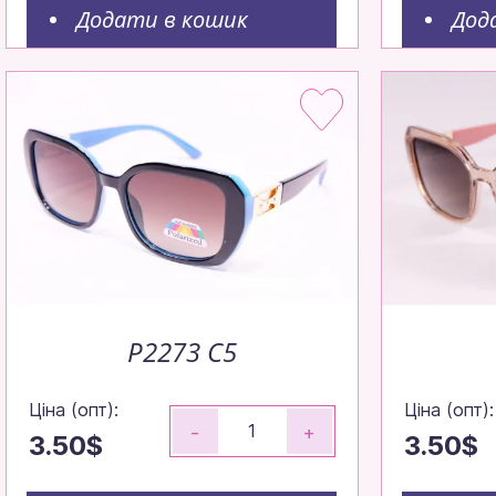
Додати в кошик
Дод
Зрозуміл
P2273 C5
Ціна (опт):
Ціна (опт):
-
+
3.50$
3.50$