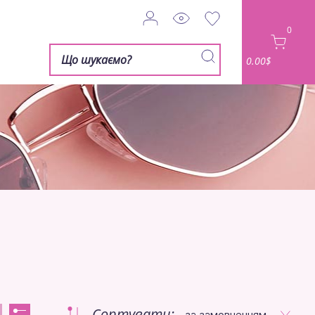
0
0.00$
Сортувати:
за замовченням