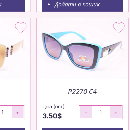
дко,
к
Додати в кошик
P2270 С4
Ціна (опт):
+
-
+
3.50$