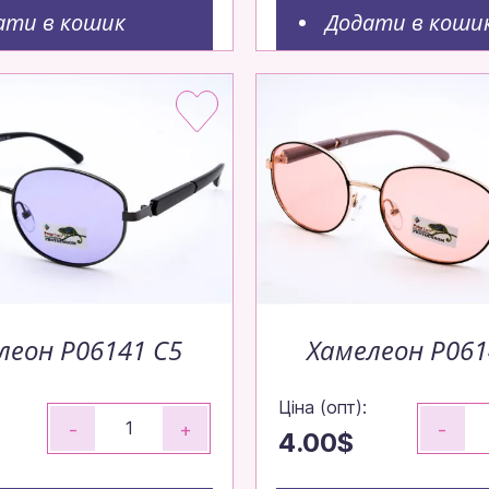
ати в кошик
Додати в коши
леон P06141 C5
Хамелеон P061
Ціна (опт):
-
+
-
4.00$