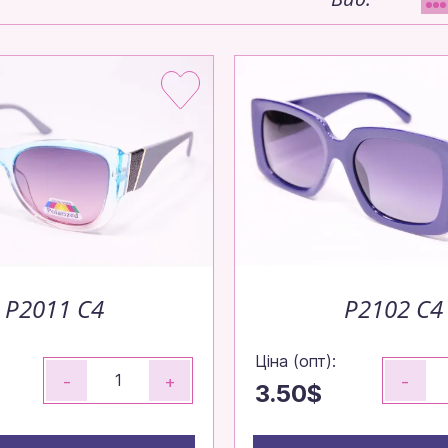
P2011 C4
P2102 C4
Ціна (опт):
-
+
-
3.50$