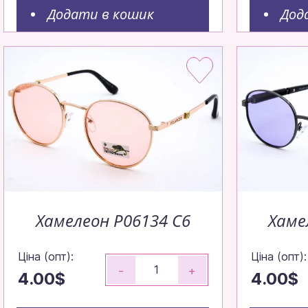
Додати в кошик
Дод
Хамелеон P06134 C6
Хаме
Ціна (опт):
Ціна (опт):
-
+
4.00$
4.00$