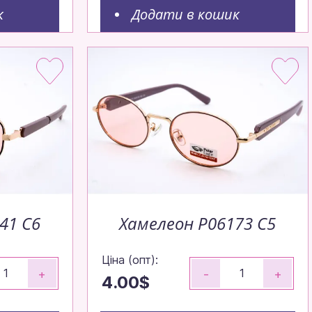
к
Додати в кошик
41 C6
Хамелеон P06173 C5
Ціна (опт):
+
-
+
4.00$