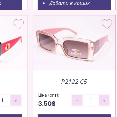
к
Додати в кошик
P2122 C5
Ціна (опт):
+
-
+
3.50$