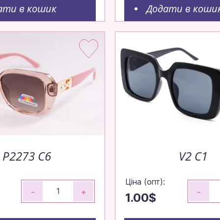
ати в кошик
Додати в коши
о
P2273 C6
V2 C1
Ціна (опт):
-
+
-
1.00$