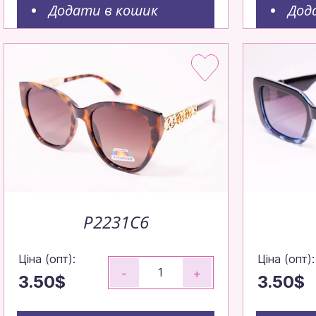
Окуляр
Додати в кошик
Дод
вигідн
Замовляйте д
Робимо все, щ
максимально ш
P2231C6
Ціна (опт):
Ціна (опт):
-
+
3.50$
3.50$
Щотижня — н
Щотижневі попо