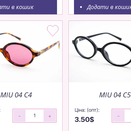
ати в кошик
Додати в коши
MIU 04 C4
MIU 04 C5
:
Ціна: (опт):
-
+
-
3.50$