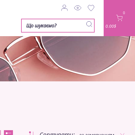
0
0.00$
Сортувати:
за замовченням