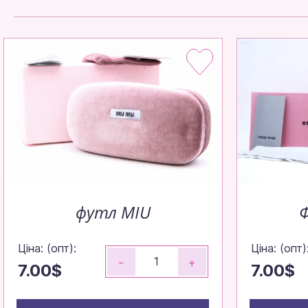
футл MIU
Ціна: (опт):
Ціна: (опт)
-
+
7.00$
7.00$