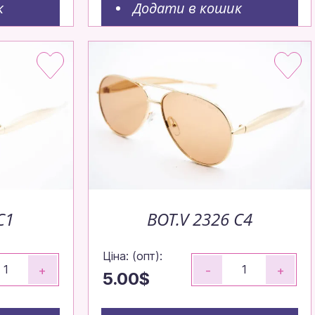
к
Додати в кошик
С1
BOT.V 2326 С4
Ціна: (опт):
+
-
+
5.00$