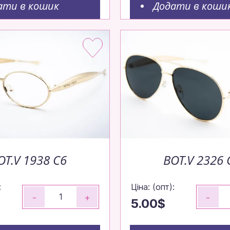
ати в кошик
Додати в коши
OT.V 1938 C6
BOT.V 2326 
:
Ціна: (опт):
-
+
-
5.00$