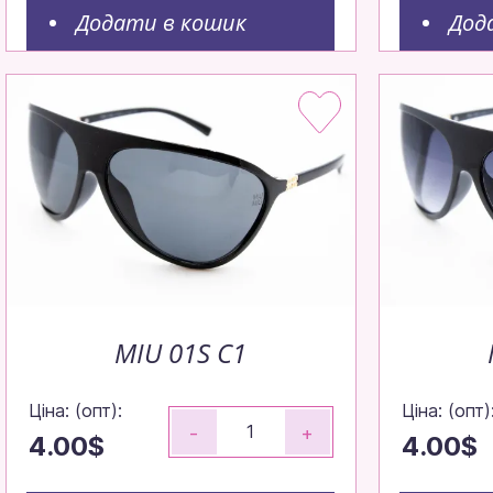
Робимо все, щ
Додати в кошик
Дод
максимально ш
Щотижня — н
Щотижневі попо
Зрозуміл
MIU 01S C1
Ціна: (опт):
Ціна: (опт)
-
+
4.00$
4.00$