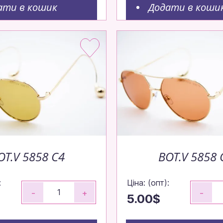
ати в кошик
Додати в коши
OT.V 5858 С4
BOT.V 5858 
:
Ціна: (опт):
-
+
-
5.00$