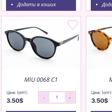
Додати в кошик
Дод
Окуляр
вигідн
MIU 0068 C1
M
Ціна: (опт):
Ціна: (опт)
-
+
3.50$
3.50$
Замовляйте д