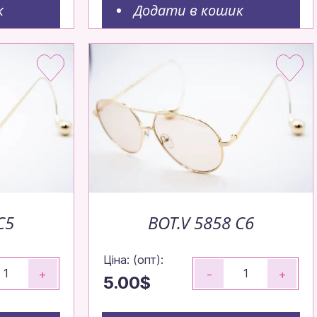
к
Додати в кошик
С5
BOT.V 5858 С6
Ціна: (опт):
+
-
+
5.00$