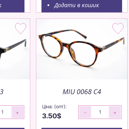
к
Додати в кошик
дко,
C3
MIU 0068 C4
Ціна: (опт):
+
-
+
3.50$