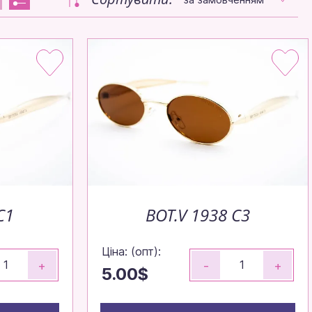
C1
BOT.V 1938 C3
Ціна: (опт):
+
-
+
5.00$