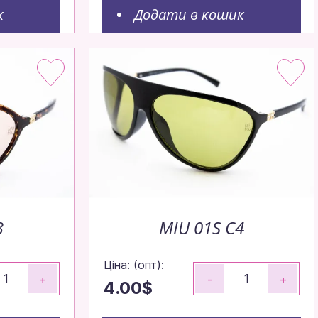
к
Додати в кошик
3
MIU 01S C4
Ціна: (опт):
+
-
+
4.00$