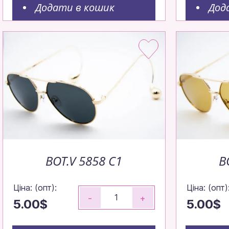
Додати в кошик
Дод
BOT.V 5858 С1
B
Ціна: (опт):
Ціна: (опт)
-
+
5.00$
5.00$