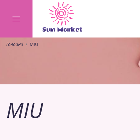
Головна
MIU
MIU