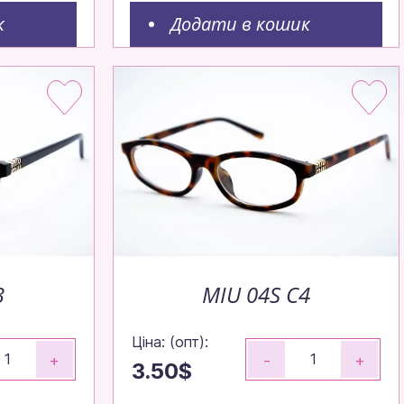
к
Додати в кошик
3
MIU 04S C4
Ціна: (опт):
+
-
+
3.50$