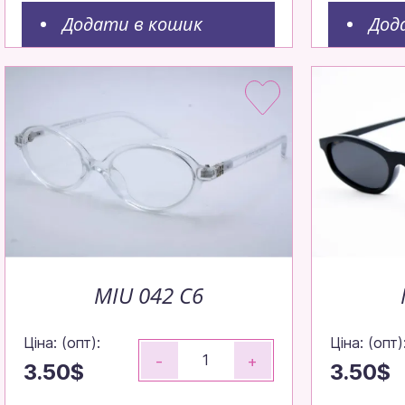
Додати в кошик
Дод
MIU 042 C6
Ціна: (опт):
Ціна: (опт)
-
+
3.50$
3.50$