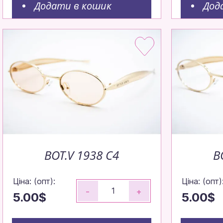
Додати в кошик
Дод
BOT.V 1938 C4
B
Ціна: (опт):
Ціна: (опт)
-
+
5.00$
5.00$