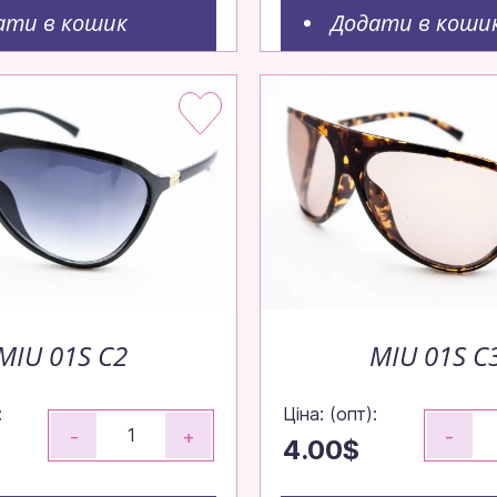
об ваше замовлення вирушило до вас
ати в кошик
Додати в коши
видко.
ові моделі!
внення — залишайтеся в тренді без пауз.
о
MIU 01S C2
MIU 01S C
:
Ціна: (опт):
-
+
-
4.00$