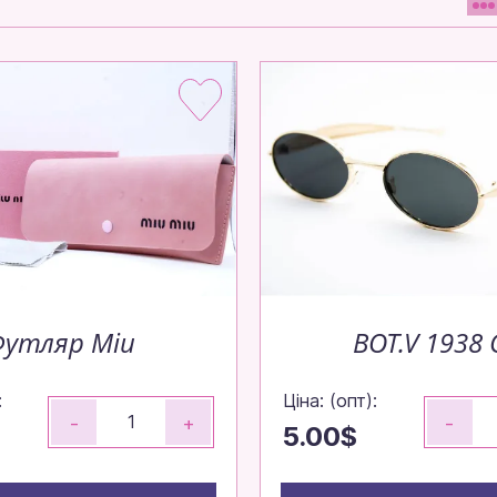
Футляр Miu
BOT.V 1938 
:
Ціна: (опт):
-
+
-
5.00$