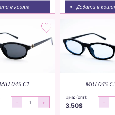
ати в кошик
Додати в коши
MIU 04S C1
MIU 04S C
:
Ціна: (опт):
-
+
-
3.50$