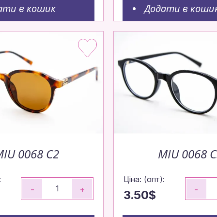
ати в кошик
Додати в коши
и оптом — просто, шви
о
IU 0068 C2
MIU 0068 
:
Ціна: (опт):
-
+
-
3.50$
о 14:00 — відправимо сьогодні!