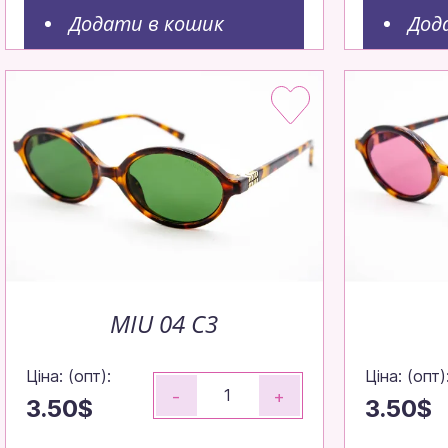
Додати в кошик
Дод
MIU 04 C3
Ціна: (опт):
Ціна: (опт)
-
+
3.50$
3.50$