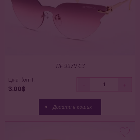
TIF 9979 C3
Ціна: (опт):
-
+
3.00$
Додати в кошик