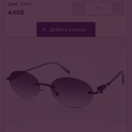
Ціна: (опт):
-
+
4.00$
Додати в кошик