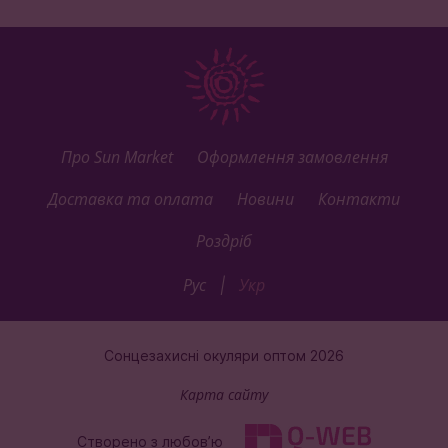
Тіффані - ви зробите правильний вибір. У ясну
погоду ці аксесуари не тільки додадуть своєму
власникові елегантності, але і захистять очі від
негативного впливу ультрафіолетових променів
Про Sun Market
Оформлення замовлення
Доставка та оплата
Новини
Контакти
Роздріб
Рус
Укр
|
Сонцезахисні окуляри оптом 2026
Карта сайту
Створено з любов’ю