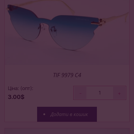
TIF 9979 C4
Ціна: (опт):
-
+
3.00$
Додати в кошик