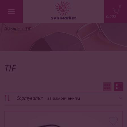
0
0.00$
Головна
TIF
TIF
Сортувати:
за замовченням