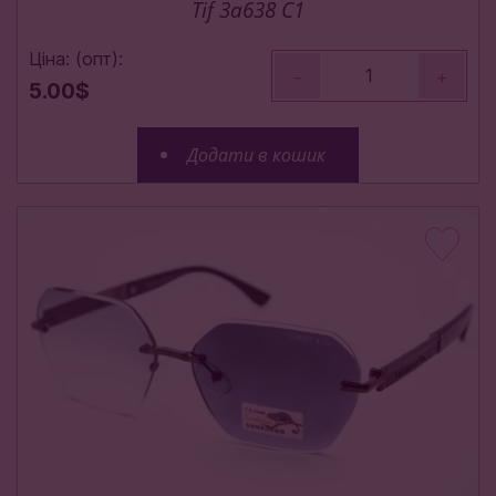
Tif 3a638 C1
Ціна: (опт):
-
+
5.00$
Додати в кошик