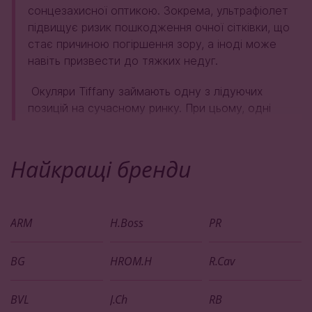
сонцезахисної оптикою. Зокрема, ультрафіолет
підвищує ризик пошкодження очної сітківки, що
стає причиною погіршення зору, а іноді може
навіть призвести до тяжких недуг.
Окуляри Tiffany займають одну з лідуючих
позицій на сучасному ринку. При цьому, одні
покупці орієнтуються більше на дизайн
аксесуарів, інших цікавить головне завдання -
надійний захист від сонця.
Найкращі
бренди
Інтернет-магазин Sun Market здійснює оптовий
продаж копій сонцезахисних окулярів бренду
ARM
Тіффані. У нас можна придбати ці модні вироби
H.Boss
PR
на максимально вигідних умовах. В асортименті
нашого інтернет-магазину пропонуються
BG
HROM.H
R.Cav
різноманітні моделі, що відрізняються за
кольором лінз і оправи, що дозволяє з легкістю
BVL
J.Ch
RB
обрати найкращій варіант. Більш того, ми