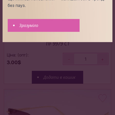
без пауз.
Зрозуміло
TIF 9979 C1
Ціна: (опт):
-
+
3.00$
Додати в кошик