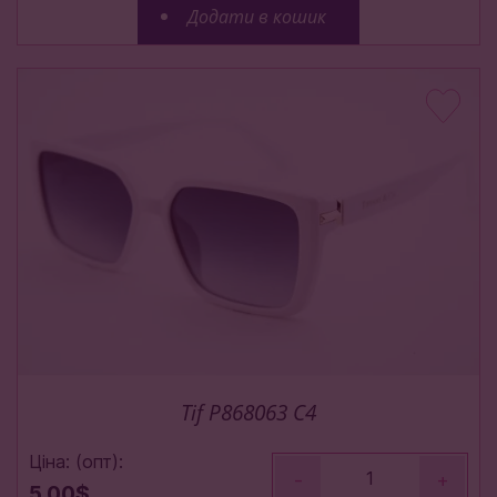
Додати в кошик
Tif P868063 C4
Ціна: (опт):
-
+
5.00$