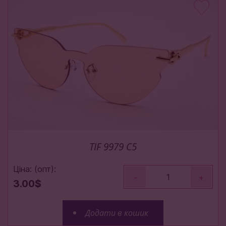
TIF 9979 C5
Ціна: (опт):
-
+
3.00$
Додати в кошик