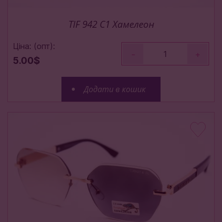
TIF 942 C1 Хамелеон
Ціна: (опт):
-
+
5.00$
Додати в кошик