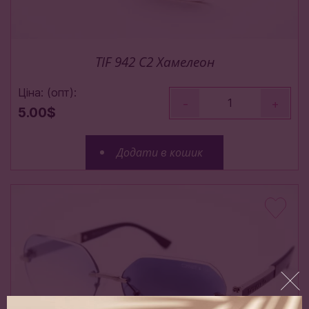
TIF 942 C2 Хамелеон
Ціна: (опт):
-
+
5.00$
Додати в кошик