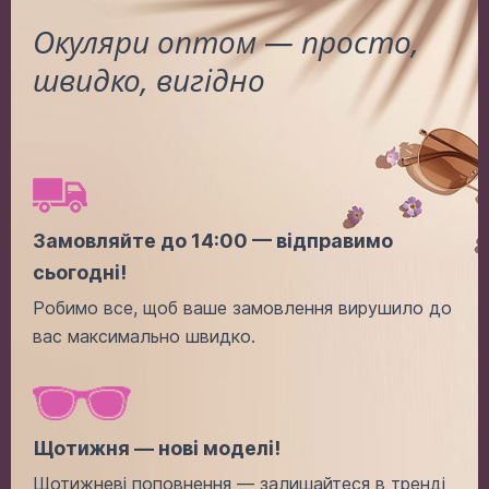
Окуляри оптом — просто,
швидко, вигідно
TIF 942 C4 Хамелеон
Ціна: (опт):
-
+
5.00$
Замовляйте до 14:00 — відправимо
сьогодні!
Додати в кошик
Робимо все, щоб ваше замовлення вирушило до
вас максимально швидко.
Щотижня — нові моделі!
Щотижневі поповнення — залишайтеся в тренді