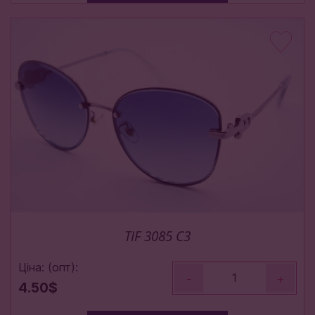
TIF 3085 C3
Ціна: (опт):
-
+
4.50$